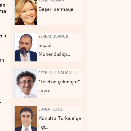
nin
Beşeri sermaye
nma
nli
SERHAT DURMUŞ
İnşaat
Mühendisliği…
en
CEYHUN MISIRLIOĞLU
"Telefon çekmiyor"
sözü…
r
SONER KELEŞ
Konutta Türkiye'ye
ilgi…