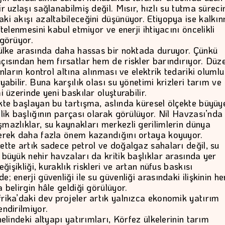
r uzlaşı sağlanabilmiş değil. Mısır, hızlı su tutma süreci
ki akışı azaltabileceğini düşünüyor. Etiyopya ise kalkı
rtelenmesini kabul etmiyor ve enerji ihtiyacını öncelikli
 görüyor.
 ülke arasında daha hassas bir noktada duruyor. Çünkü
çısından hem fırsatlar hem de riskler barındırıyor. Düze
ınların kontrol altına alınması ve elektrik tedariki olumlu
yabilir. Buna karşılık olası su yönetimi krizleri tarım ve
i üzerinde yeni baskılar oluşturabilir.
kte başlayan bu tartışma, aslında küresel ölçekte büyüy
nlik başlığının parçası olarak görülüyor. Nil Havzası’nda
mazlıklar, su kaynakları merkezli gerilimlerin dünya
erek daha fazla önem kazandığını ortaya koyuyor.
ette artık sadece petrol ve doğalgaz sahaları değil, su
 büyük nehir havzaları da kritik başlıklar arasında yer
eğişikliği, kuraklık riskleri ve artan nüfus baskısı
; enerji güvenliği ile su güvenliği arasındaki ilişkinin he
 belirgin hâle geldiği görülüyor.
rika’daki dev projeler artık yalnızca ekonomik yatırım
endirilmiyor.
nelindeki altyapı yatırımları, Körfez ülkelerinin tarım