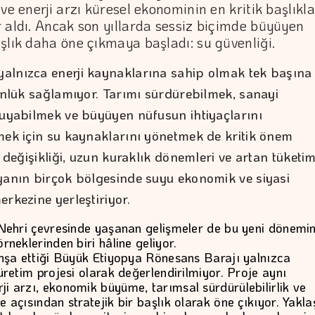
 ve enerji arzı küresel ekonominin en kritik başlıkla
 aldı. Ancak son yıllarda sessiz biçimde büyüyen
şlık daha öne çıkmaya başladı: su güvenliği.
lnızca enerji kaynaklarına sahip olmak tek başına
tünlük sağlamıyor. Tarımı sürdürebilmek, sanayi
ruyabilmek ve büyüyen nüfusun ihtiyaçlarını
mek için su kaynaklarını yönetmek de kritik önem
m değişikliği, uzun kuraklık dönemleri ve artan tüketi
yanın birçok bölgesinde suyu ekonomik ve siyasi
rkezine yerleştiriyor.
 Nehri çevresinde yaşanan gelişmeler de bu yeni dönemi
rneklerinden biri hâline geliyor.
inşa ettiği Büyük Etiyopya Rönesans Barajı yalnızca
üretim projesi olarak değerlendirilmiyor. Proje aynı
i arzı, ekonomik büyüme, tarımsal sürdürülebilirlik ve
 açısından stratejik bir başlık olarak öne çıkıyor. Yakla