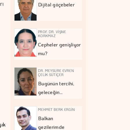
rı
Dijital göçebeler
PROF. DR. VİŞNE
KORKMAZ
Cepheler genişliyor
mu?
m
DR. MEYSURE EVREN
ÇELİK SÜTİÇER
Bugünün tercihi,
geleceğin…
n
MEHMET BERK ERGİN
Balkan
şık
gezilerimde