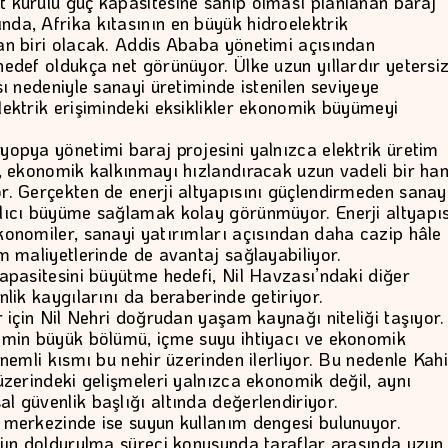
 kurulu güç kapasitesine sahip olması planlanan baraj
da, Afrika kıtasının en büyük hidroelektrik
an biri olacak. Addis Ababa yönetimi açısından
hedef oldukça net görünüyor. Ülke uzun yıllardır yetersi
sı nedeniyle sanayi üretiminde istenilen seviyeye
lektrik erişimindeki eksiklikler ekonomik büyümeyi
yopya yönetimi baraj projesini yalnızca elektrik üretim
l, ekonomik kalkınmayı hızlandıracak uzun vadeli bir ha
r. Gerçekten de enerji altyapısını güçlendirmeden sanay
lıcı büyüme sağlamak kolay görünmüyor. Enerji altyapıs
konomiler, sanayi yatırımları açısından daha cazip hâle
im maliyetlerinde de avantaj sağlayabiliyor.
kapasitesini büyütme hedefi, Nil Havzası’ndaki diğer
nlik kaygılarını da beraberinde getiriyor.
r için Nil Nehri doğrudan yaşam kaynağı niteliği taşıyor.
imin büyük bölümü, içme suyu ihtiyacı ve ekonomik
önemli kısmı bu nehir üzerinden ilerliyor. Bu nedenle Kah
 üzerindeki gelişmeleri yalnızca ekonomik değil, aynı
l güvenlik başlığı altında değerlendiriyor.
 merkezinde ise suyun kullanım dengesi bulunuyor.
ajın doldurulma süreci konusunda taraflar arasında uzun