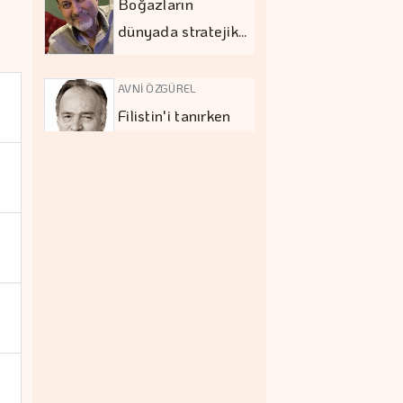
Boğazların
dünyada stratejik…
AVNİ ÖZGÜREL
Filistin'i tanırken
Hamas'ı…
MEHMET UTKU ŞENTÜRK
Eğitimde asıl
tartışma…
KAPLAN SOYUARSLAN
Türkiye turizminde
fiyat-performans…