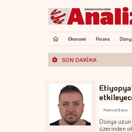
Ekonomi
Finans
Düny
SON DAKİKA
Etiyopya'
etkileye
Mehmet Babar
Dünya uzun y
üzerinden ok