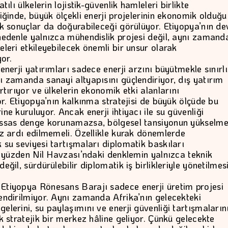
tılı ülkelerin lojistik-güvenlik hamleleri birlikte
iğinde, büyük ölçekli enerji projelerinin ekonomik olduğu
ik sonuçlar da doğurabileceği görülüyor. Etiyopya’nın de
nedenle yalnızca mühendislik projesi değil, aynı zamand
leri etkileyebilecek önemli bir unsur olarak
yor.
enerji yatırımları sadece enerji arzını büyütmekle sınırlı
ı zamanda sanayi altyapısını güçlendiriyor, dış yatırım
rtırıyor ve ülkelerin ekonomik etki alanlarını
or. Etiyopya’nın kalkınma stratejisi de büyük ölçüde bu
ne kuruluyor. Ancak enerji ihtiyacı ile su güvenliği
assas denge korunamazsa, bölgesel tansiyonun yükselm
öz ardı edilmemeli. Özellikle kurak dönemlerde
 su seviyesi tartışmaları diplomatik baskıları
Bu yüzden Nil Havzası’ndaki denklemin yalnızca teknik
eğil, sürdürülebilir diplomatik iş birlikleriyle yönetilmes
tiyopya Rönesans Barajı sadece enerji üretim projesi
endirilmiyor. Aynı zamanda Afrika’nın gelecekteki
elerini, su paylaşımını ve enerji güvenliği tartışmaların
k stratejik bir merkez hâline geliyor. Çünkü gelecekte