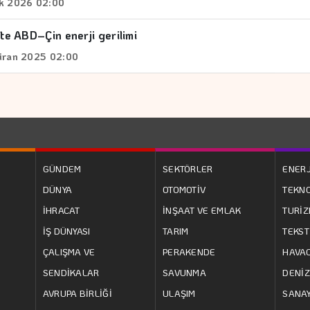
k 2026 02:00
'te ABD–Çin enerji gerilimi
iran 2025 02:00
GÜNDEM
SEKTÖRLER
ENERJ
DÜNYA
OTOMOTİV
TEKNO
İHRACAT
İNŞAAT VE EMLAK
TURİ
İŞ DÜNYASI
TARIM
TEKST
ÇALIŞMA VE
PERAKENDE
HAVAC
SENDİKALAR
SAVUNMA
DENİZ
AVRUPA BİRLİĞİ
ULAŞIM
SANAY