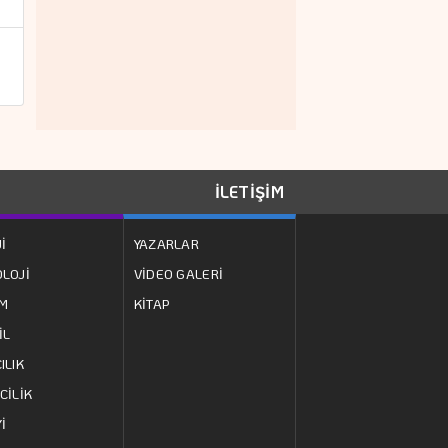
potansiyeli…
ZAFER ÖZCİVAN
Enflasyon düşüyor
ama…
İLETİŞİM
HAKAN ÖZBAY
Amerikan rüyasının
İ
YAZARLAR
acı…
LOJİ
VİDEO GALERİ
ZM
KİTAP
SEVAL ÖZCAN
İL
Zamanın içinde bir
ILIK
yolculuk:…
CİLİK
İ
MUSTAFA DENİZ