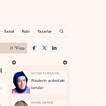
İPEK KOCAMAN
Kitap kafenin
rafları arasında…
r - Sanat
Kobi
Yazarlar
MURAT DOĞAN
"Finansman zinciri kırılırsa üretim zinciri de durur"
Aç kalan sadece
mideniz…
l
SULTAN YILMAZCAN
Alevlerin ardındaki
sorular
00
,
HAKAN DİKMEN