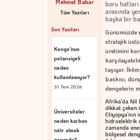
Mehmet Babar
boru hatları
arasında yer
Tüm Yazıları
başka bir ba
Son Yazıları
Günümüzde ya
stratejik üs
Kongo'nun
üretimini ko
potansiyeli
karşılayabil
neden
taşıyor. İkli
kullanılamıyor?
baskısı, dün
31 Tem 2026
dengelerin me
Afrika’da Nil
dikkat çeken ö
Üniversiteler
Etiyopya’nın 
hidroelektrik 
neden karbon
zamanda enerj
nötr olmak
bölgesel denge
zorunda?