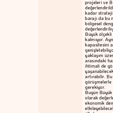
projeleri ve Ba
değerlendirild
kadar stratej
barajı da bu 
bölgesel denge
değerlendirili
Büyük ölçekli 
kalmıyor. Ayn
kapasitesini a
genişletebiliy
yaklaşım üzeri
arasındaki h
ihtimali de g
yaşanabilecek
artırabilir. 
görüşmelerle d
gerekiyor.
Bugün Büyük E
olarak değerl
ekonomik deng
etkileyebilece