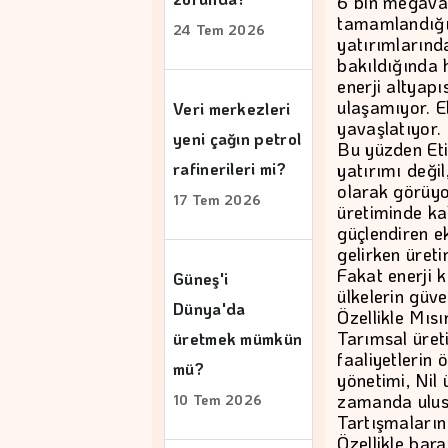
6 bin megavat
tamamlandığın
24 Tem 2026
yatırımlarınd
bakıldığında 
enerji altyapı
ulaşamıyor. E
Veri merkezleri
yavaşlatıyor.
yeni çağın petrol
Bu yüzden Eti
yatırımı deği
rafinerileri mi?
olarak görüyo
17 Tem 2026
üretiminde ka
güçlendiren e
gelirken üret
Fakat enerji 
Güneş'i
ülkelerin güve
Dünya'da
Özellikle Mısı
Tarımsal üret
üretmek mümkün
faaliyetlerin 
mü?
yönetimi, Nil
zamanda ulusa
10 Tem 2026
Tartışmaların
Özellikle bar