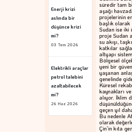
süredir tam bi
Enerji krizi
aşağı havzada
projelerinin e
aslında bir
başlık olarak
düşünce krizi
Sudan ise iki
proje Sudan a
mi?
su akışı, taşk
03 Tem 2026
katkılar sağla
altyapı sistem
Bölgesel ölçe
yeni bir güve
Elektrikli araçlar
yaşanan anlaş
petrol talebini
genelinde gid
Küresel rekab
azaltabilecek
kaynakları ve
mi?
alıyor. İklim d
düşünüldüğünde
26 Haz 2026
geçen yıl daha
Bu nedenle Af
olarak değerl
Çin’in kıta ge