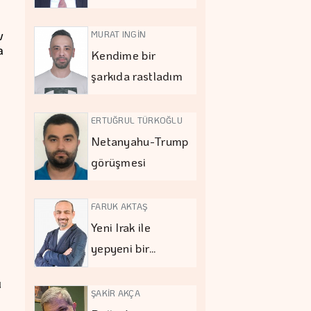
v
MURAT INGİN
a
Kendime bir
şarkıda rastladım
ERTUĞRUL TÜRKOĞLU
Netanyahu-Trump
görüşmesi
e
FARUK AKTAŞ
i
Yeni Irak ile
yepyeni bir…
ı
ŞAKİR AKÇA