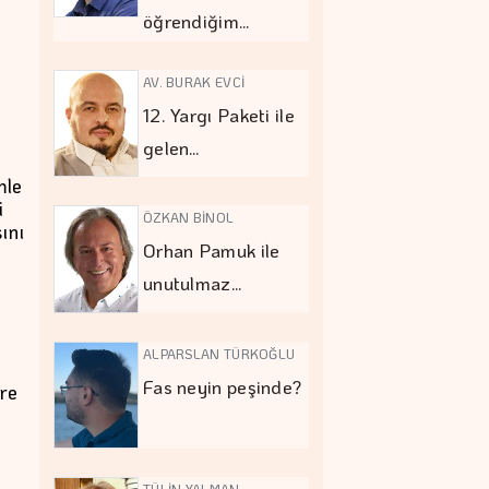
öğrendiğim…
z
AV. BURAK EVCİ
12. Yargı Paketi ile
gelen…
mle
i
ÖZKAN BİNOL
ını
Orhan Pamuk ile
unutulmaz…
ALPARSLAN TÜRKOĞLU
Fas neyin peşinde?
ire
TÜLİN YALMAN