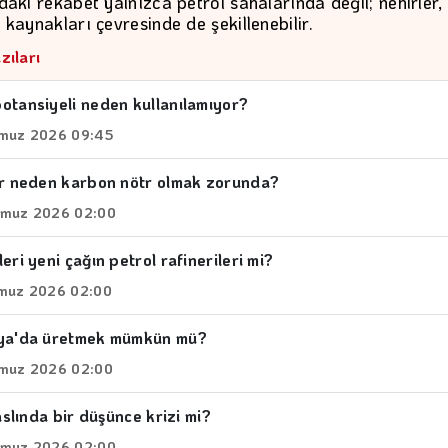
daki rekabet yalnızca petrol sahalarında değil; nehirler,
 kaynakları çevresinde de şekillenebilir.
zıları
otansiyeli neden kullanılamıyor?
muz 2026 09:45
er neden karbon nötr olmak zorunda?
muz 2026 02:00
eri yeni çağın petrol rafinerileri mi?
muz 2026 02:00
nya'da üretmek mümkün mü?
muz 2026 02:00
 aslında bir düşünce krizi mi?
muz 2026 02:00