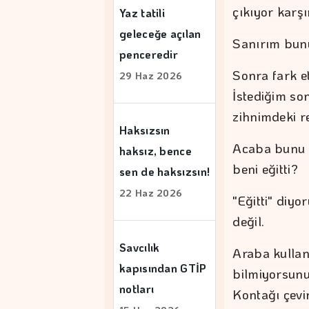
çıkıyor karş
Yaz tatili
geleceğe açılan
Sanırım bunu
penceredir
Sonra fark e
29 Haz 2026
İstediğim so
zihnimdeki r
Haksızsın
Acaba bunu 
haksız, bence
beni eğitti?
sen de haksızsın!
22 Haz 2026
"Eğitti" diy
değil.
Savcılık
Araba kullan
kapısından GTİP
bilmiyorsunu
notları
Kontağı çevir