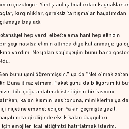
man çözülüyor. Yanlış anlaşılmalardan kaynaklana
oglar, kırgınlıklar, gereksiz tartışmalar hayatımdan
çıkmaya başladı.
otansiyel hep vardı elbette ama hani hep elinizin
bir şeyi nasılsa elimin altında diye kullanmayız ya ö
kına vardım. Ne yalan söyleyeyim bunu bana göste
ldu.
"Sen bunu yeni öğrenmişsin." ya da "Net olmak zaten
bilir. Buna itiraz etmem. Fakat şunu da biliyorum ki b
izin bile çoğu anlatmak istediğinin bir kısmını
latırken, kalan kısmını ses tonuna, mimiklerine ya da
 iyi niyetine emanet ediyor. Yakın geçmişte yazılı
ayatımıza girdiğinde eksik kalan duyguları
in emojileri icat ettiğimizi hatırlatmak isterim.