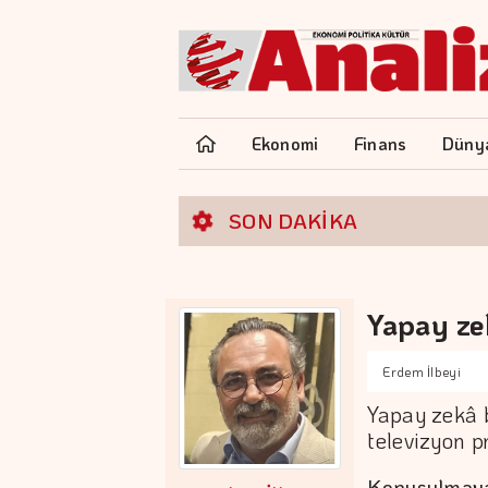
Ekonomi
Finans
Düny
SON DAKİKA
Yapay zek
Erdem İlbeyi
Yapay zekâ b
televizyon p
Konuşulmaya