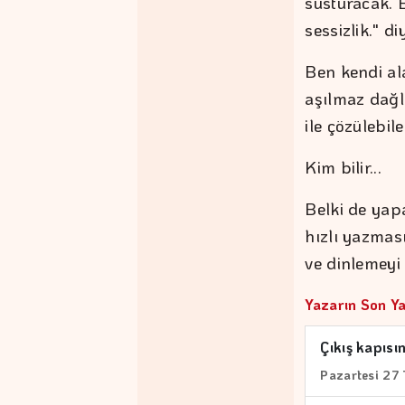
susturacak. 
sessizlik." d
Ben kendi al
aşılmaz dağl
ile çözülebil
Kim bilir...
Belki de yap
hızlı yazma
ve dinlemeyi 
Yazarın Son Ya
Çıkış kapısı
Pazartesi 2