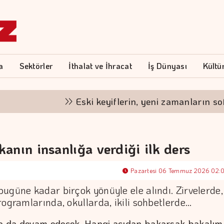
a
Sektörler
İthalat ve İhracat
İş Dünyası
Kültü
Eski keyiflerin, yeni zamanların sofrası
anın insanlığa verdiği ilk ders
Pazartesi 06 Temmuz 2026 02:
ugüne kadar birçok yönüyle ele alındı. Zirvelerde,
rogramlarında, okullarda, ikili sohbetlerde…
 da devam edecek. Hangi açıdan bakarsak bakalım