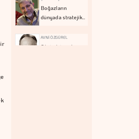
Boğazların
dünyada stratejik…
m
AVNİ ÖZGÜREL
ir
Filistin'i tanırken
Hamas'ı…
ye
MEHMET UTKU ŞENTÜRK
Eğitimde asıl
tartışma…
ek
KAPLAN SOYUARSLAN
Türkiye turizminde
fiyat-performans…