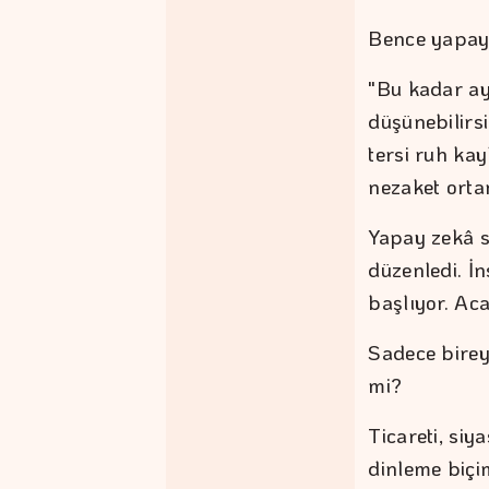
Bence yapay 
"Bu kadar ay
düşünebilirs
tersi ruh ka
nezaket ortam
Yapay zekâ s
düzenledi. İ
başlıyor. Ac
Sadece birey
mi?
Ticareti, siy
dinleme biçim