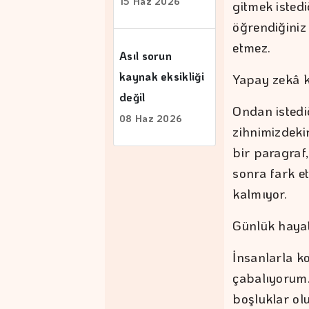
15 Haz 2026
gitmek isted
öğrendiğiniz
etmez.
Asıl sorun
kaynak eksikliği
Yapay zekâ k
değil
Ondan istediğ
08 Haz 2026
zihnimizdeki
bir paragraf
sonra fark et
kalmıyor.
Günlük haya
İnsanlarla k
çabalıyorum.
boşluklar ol