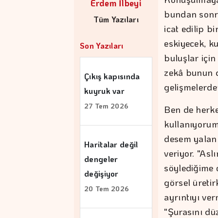
Erdem İlbeyi
bundan sonr
Tüm Yazıları
icat edilip b
eskiyecek, ku
Son Yazıları
buluşlar için
zekâ bunun d
Çıkış kapısında
gelişmelerden
kuyruk var
27 Tem 2026
Ben de herke
kullanıyorum
desem yalan 
Haritalar değil
veriyor. "As
dengeler
söylediğime 
değişiyor
görsel üreti
20 Tem 2026
ayrıntıyı ve
"Şurasını dü