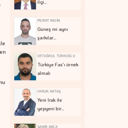
ilgi…
n
MURAT INGİN
Güneş mi aynı
şarkılar…
yle
ren
ERTUĞRUL TÜRKOĞLU
Türkiye Fas'ı örnek
almalı
unu
FARUK AKTAŞ
Yeni Irak ile
yepyeni bir…
ŞAKİR AKÇA