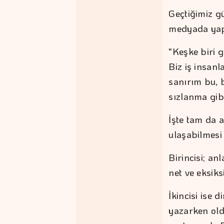
Geçtiğimiz gü
medyada yapt
"Keşke biri 
Biz iş insan
sanırım bu, b
sızlanma gibi
İşte tam da 
ulaşabilmesi i
Birincisi; an
net ve eksiks
İkincisi ise 
yazarken oldu