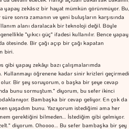
a yapay zekâsız bir hayat mümkün görünmüyor. Bu
ir süre sonra zamanın ve yeni buluşların karşısında
llanım alanı daralacak bir teknoloji değil. Böyle
 genellikle "yıkıcı güç" ifadesi kullanılır. Bence yapay
a ötesinde. Bir çağı açıp bir çağı kapatan
 biri.
s gibi yapay zekâyı bazı çalışmalarımda
. Kullanmayı öğrenene kadar sinir krizleri geçirmed
olur. Bir şey soruyorum, o başka bir şeye cevap
lında bunu sormuştum." diyorum, bu sefer ikinci
odaklanıyor. Bambaşka bir cevap geliyor. En çok da
rken yaşadım bunu. Yazıyorum istediğimi ama her
rmem gerektiğini bilmeden… İstediğim gibi gelmiyor.
zelt." diyorum. Ohoooo… Bu sefer bambaşka bir şey