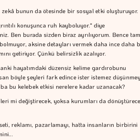
zekâ bunun da ötesinde bir sosyal etki oluşturuyor.
rıntılı konuşunca ruh kayboluyor." diye
iniz. Ben burada sizden biraz ayrılıyorum. Bence ta
ybolmuyor, aksine detayları vermek daha ince daha b
ını getiriyor. Çünkü belirsizlik azalıyor.
anki hayatımdaki düzensiz kelime gardırobunu
nsan böyle şeyleri fark edince ister istemez düşünme
aba bu kelebek etkisi nerelere kadar uzanacak?
leri mi değiştirecek, yoksa kurumları da dönüştürec
aseti, reklamı, pazarlamayı, hatta insanların birbirini
ini...