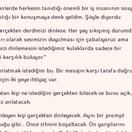
nlerde herkesin tanıdığı önemli bir iş insanının sos
ığı bir konuşmaya denk geldim. Şöyle diyordu:
gerçekten derdimizi dinlese. Her şey sıkışmış durumd
ları olarak sesimizin duyulması için çabalıyoruz ama
izi dinlemesini istediğimiz kulaklarda sadece bir
 karşılık buluyor."
anlatmak istediğim bu. Bir mesajın karşı tarafa doğr
çin iki şeye ihtiyaç var.
latan kişi ne istediğini gerçekten bilecek ve bunu açık,
iz anlatacak.
dinleyen kişi gerçekten dinleyecek. Aynı bir prompt
ğu gibi... Önce zihnini boşaltacak. Ön yargılarını