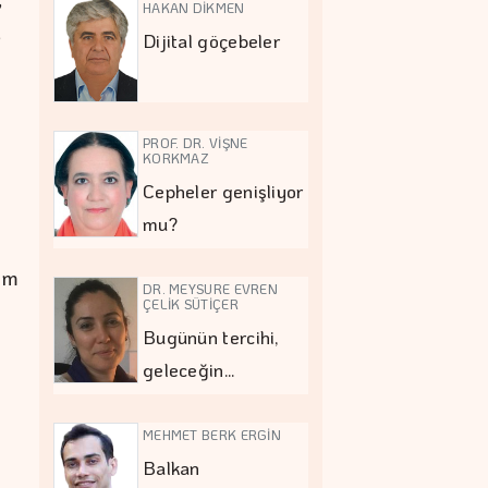
HAKAN DİKMEN
,
Dijital göçebeler
PROF. DR. VİŞNE
KORKMAZ
Cepheler genişliyor
mu?
im
DR. MEYSURE EVREN
ÇELİK SÜTİÇER
Bugünün tercihi,
geleceğin…
MEHMET BERK ERGİN
Balkan