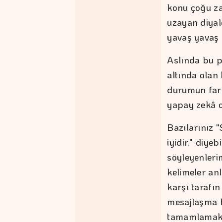
konu çoğu za
uzayan diyal
yavaş yavaş 
Aslında bu p
altında olan 
durumun far
yapay zekâ o
Bazılarınız 
iyidir." diye
söyleyenlerim
kelimeler an
karşı tarafın
mesajlaşma h
tamamlamak iç