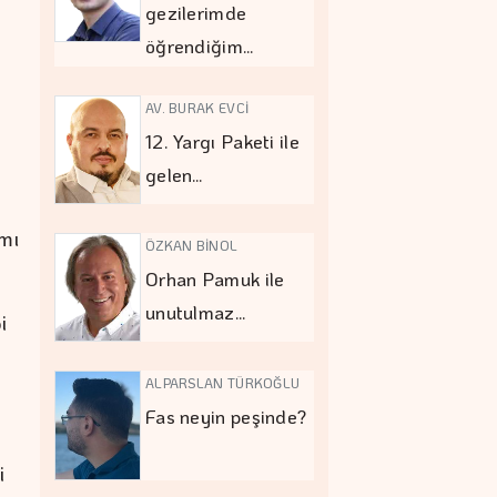
gezilerimde
öğrendiğim…
AV. BURAK EVCİ
12. Yargı Paketi ile
gelen…
mı
ÖZKAN BİNOL
Orhan Pamuk ile
unutulmaz…
i
ALPARSLAN TÜRKOĞLU
Fas neyin peşinde?
i