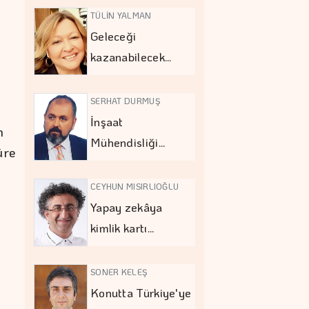
TÜLİN YALMAN
Geleceği
kazanabilecek…
SERHAT DURMUŞ
İnşaat
n
Mühendisliği…
üre
CEYHUN MISIRLIOĞLU
Yapay zekâya
kimlik kartı…
SONER KELEŞ
Konutta Türkiye'ye