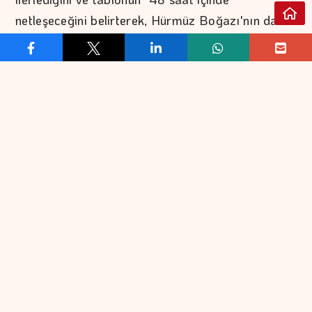
netleşeceğini belirterek, Hürmüz Boğazı'nın da
"çok yakında açılacağını" söyledi.
ABD Hazine Bakanı Scott Bessent de dün CNBC
televizyonunda katıldığı yayında Hürmüz
Boğazı'nın açılmasına ilişkin bir anlaşmaya
varılması ihtimali için bugünü işaret etmişti.
Katar Dışişleri Bakanlığı Sözcüsü Macid el-Ensari
ise Hürmüz Boğazı'nın yeniden açılması için
yoğun diplomatik temasların sürdüğünü ve
tarafların anlaşma taslaklarını karşılıklı olarak
paylaştığını aktarmıştı.
Pakistan hükümeti kaynaklarına göre de
arabulucuların Hürmüz Boğazı'nın yeniden