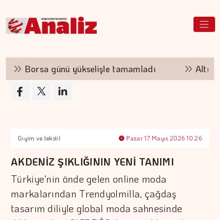
Borsa günü yükselişle tamamladı
Altının k
Giyim ve tekstil
Pazar 17 Mayıs 2026 10:26
AKDENİZ ŞIKLIĞININ YENİ TANIMI
Türkiye'nin önde gelen online moda
markalarından Trendyolmilla, çağdaş
tasarım diliyle global moda sahnesinde