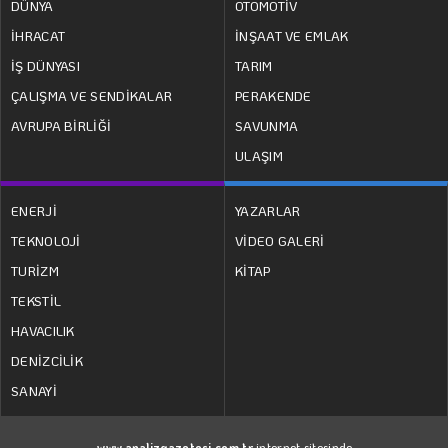
DÜNYA
OTOMOTİV
İHRACAT
İNŞAAT VE EMLAK
İŞ DÜNYASI
TARIM
ÇALIŞMA VE SENDİKALAR
PERAKENDE
AVRUPA BİRLİĞİ
SAVUNMA
ULAŞIM
ENERJİ
YAZARLAR
TEKNOLOJİ
VİDEO GALERİ
TURİZM
KİTAP
TEKSTİL
HAVACILIK
DENİZCİLİK
SANAYİ
www.analizgazetesi.com.tr
internet sitesinde