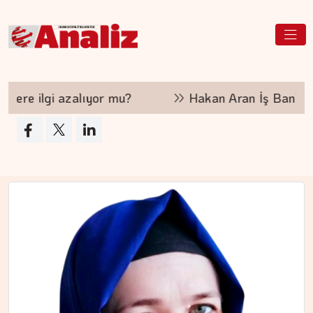
MEZİN DEDEYİ
Cebimiz, yalnızca cebimizi…
?
Hakan Aran İş Bankası Genel Müdürlüğü'nden