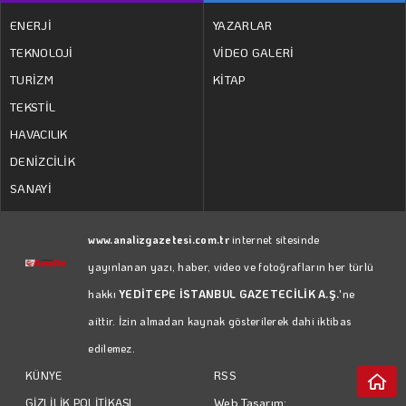
MEHMET UTKU ŞENTÜRK
ENERJİ
YAZARLAR
TEKNOLOJİ
VİDEO GALERİ
Eğitimde asıl tartışma…
TURİZM
KİTAP
TEKSTİL
HAVACILIK
DENİZCİLİK
SANAYİ
www.analizgazetesi.com.tr
internet sitesinde
yayınlanan yazı, haber, video ve fotoğrafların her türlü
hakkı
YEDİTEPE İSTANBUL GAZETECİLİK A.Ş.
'ne
aittir. İzin almadan kaynak gösterilerek dahi iktibas
edilemez.
RSS
KÜNYE
Web Tasarım:
GİZLİLİK POLİTİKASI