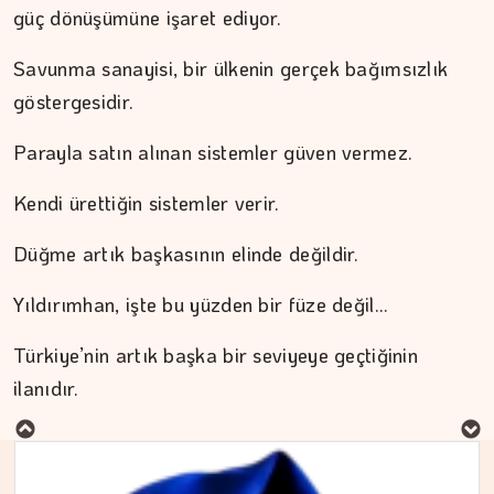
güç dönüşümüne işaret ediyor.
Savunma sanayisi, bir ülkenin gerçek bağımsızlık
göstergesidir.
Parayla satın alınan sistemler güven vermez.
Kendi ürettiğin sistemler verir.
Düğme artık başkasının elinde değildir.
Yıldırımhan, işte bu yüzden bir füze değil…
MURAT DOĞAN
Türkiye’nin artık başka bir seviyeye geçtiğinin
ilanıdır.
Aç kalan sadece mideniz…