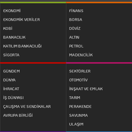
EKONOMİ
FİNANS
EKONOMİK VERİLER
BORSA
KOBİ
DÖVİZ
BANKACILIK
ALTIN
KATILIM BANKACILIĞI
PETROL
SİGORTA
MADENCİLİK
GÜNDEM
SEKTÖRLER
DÜNYA
OTOMOTİV
İHRACAT
İNŞAAT VE EMLAK
İŞ DÜNYASI
TARIM
ÇALIŞMA VE SENDİKALAR
PERAKENDE
AVRUPA BİRLİĞİ
SAVUNMA
ULAŞIM