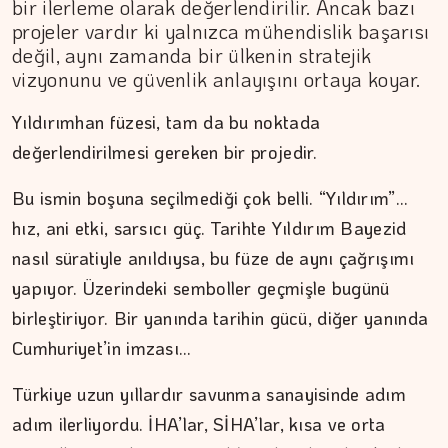
bir ilerleme olarak değerlendirilir. Ancak bazı
projeler vardır ki yalnızca mühendislik başarısı
değil, aynı zamanda bir ülkenin stratejik
vizyonunu ve güvenlik anlayışını ortaya koyar.
Yıldırımhan füzesi, tam da bu noktada
değerlendirilmesi gereken bir projedir.
Bu ismin boşuna seçilmediği çok belli. “Yıldırım”…
hız, ani etki, sarsıcı güç. Tarihte Yıldırım Bayezid
nasıl süratiyle anıldıysa, bu füze de aynı çağrışımı
yapıyor. Üzerindeki semboller geçmişle bugünü
birleştiriyor. Bir yanında tarihin gücü, diğer yanında
Cumhuriyet’in imzası…
Türkiye uzun yıllardır savunma sanayisinde adım
ŞAFAK GÜVEN
adım ilerliyordu. İHA’lar, SİHA’lar, kısa ve orta
Ahlat'tan Nemrut Krateri'ne