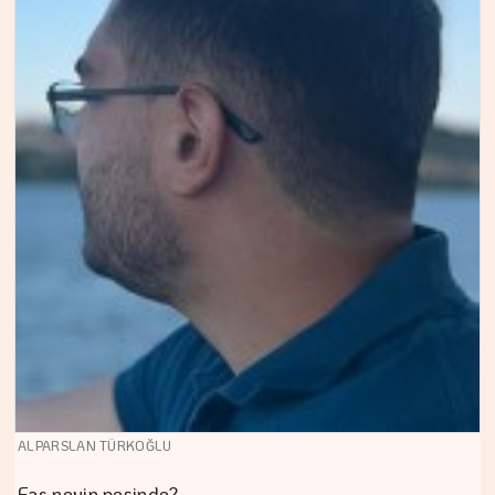
ALPARSLAN TÜRKOĞLU
Fas neyin peşinde?