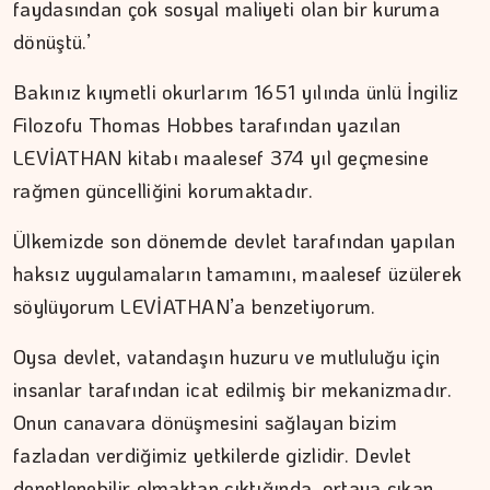
faydasından çok sosyal maliyeti olan bir kuruma
dönüştü.’
Bakınız kıymetli okurlarım 1651 yılında ünlü İngiliz
İPEK KOCAMAN
Filozofu Thomas Hobbes tarafından yazılan
LEVİATHAN kitabı maalesef 374 yıl geçmesine
Kitap kafenin rafları arasında…
rağmen güncelliğini korumaktadır.
Ülkemizde son dönemde devlet tarafından yapılan
haksız uygulamaların tamamını, maalesef üzülerek
söylüyorum LEVİATHAN’a benzetiyorum.
Oysa devlet, vatandaşın huzuru ve mutluluğu için
insanlar tarafından icat edilmiş bir mekanizmadır.
Onun canavara dönüşmesini sağlayan bizim
fazladan verdiğimiz yetkilerde gizlidir. Devlet
denetlenebilir olmaktan çıktığında, ortaya çıkan