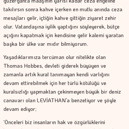
güzergahta maaşının yarısı kadar ceza engeline
takılırsın sonra kahve içerken en mutlu anında ceza
mesajları gelir, içtiğin kahve gittiğin ziyaret zehir
olur. Vatandaşına iyilik yaptığını söyleyerek, bütçe
açığını kapatmak için kendisine gelir kalemi yaratan
başka bir ülke var mıdır bilmiyorum.
Yaşadıklarımıza tercüman olur nitelikte olan
Thomas Hobbes, devleti giderek büyüyen ve
zamanla artık kural tanımayan kendi varlığını
devam ettirebilmek için her türlü kötülüğü ve
kuralsızlığı yapmaktan çekinmeyen büyük bir deniz
canavarı olan LEVİATHAN’a benzetiyor ve şöyle
ŞAFAK GÜVEN
devam ediyor;
Ahlat'tan Nemrut Krateri'ne
‘Önceleri biz insanların hak ve özgürlüklerini