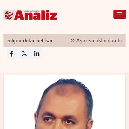
ERDEM İLBEYİ
Devleti ayakta tutan nedir?
t kar
Aşırı sıcaklardan bu yıl AB ekonomisi 