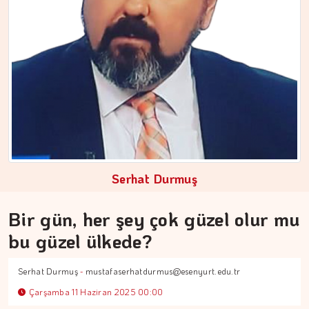
Serhat Durmuş
ÇİĞDEM MEN
Yoğunluktan kaçarken yoğunlaştırdığımız…
Bir gün, her şey çok güzel olur mu
bu güzel ülkede?
Serhat Durmuş
-
mustafaserhatdurmus@esenyurt.edu.tr
Çarşamba 11 Haziran 2025 00:00