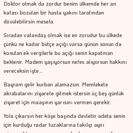
Doktor olmak da zordur benim ülkemde her an
kafası bozulan bir hasta yakını tarafından
dövülebilirsin mesela.
Sıradan vatandaş olmak ise en zorudur bu ülkede
çünkü ne kadar bütçe açığı varsa günün sonun da
konulan ek vergilerle bu açığı senin kapatman
DR. TANER EKİNCİ
beklenir. Madem yaşıyorsun nefes alıyorsun hakkını
Nefes, agni ve içsel denge
vereceksin işte…
Bayram gelir kurban alamazsın. Memlekete
akrabalarını ziyarete gitmek istersin üç beş günlük
ziyaret için maaşının yarısını vermen gerekir.
Yola çıkarsın her köşe başında devletin adeta senin
için kurduğu radar tuzaklarına takılıp aynı