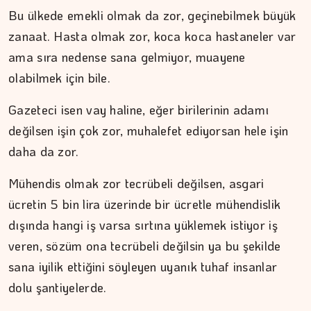
MEZİN DEDEYİ
Bu ülkede emekli olmak da zor, geçinebilmek büyük
194 yıl yaşayacakmışız...…
zanaat. Hasta olmak zor, koca koca hastaneler var
ama sıra nedense sana gelmiyor, muayene
olabilmek için bile.
Gazeteci isen vay haline, eğer birilerinin adamı
değilsen işin çok zor, muhalefet ediyorsan hele işin
daha da zor.
Mühendis olmak zor tecrübeli değilsen, asgari
ücretin 5 bin lira üzerinde bir ücretle mühendislik
dışında hangi iş varsa sırtına yüklemek istiyor iş
veren, sözüm ona tecrübeli değilsin ya bu şekilde
sana iyilik ettiğini söyleyen uyanık tuhaf insanlar
dolu şantiyelerde.