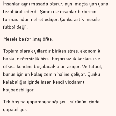
İnsanlar aynı masada oturur, aynı maçta yan yana
tezahürat ederdi. Şimdi ise insanlar birbirinin
formasından nefret ediyor. Çünkü artık mesele
futbol değil.
Mesele bastırılmış öfke.
Toplum olarak yıllardır biriken stres, ekonomik
baskı, değersizlik hissi, başarısızlık korkusu ve
öfke… kendine boşalacak alan arıyor. Ve futbol,
ŞAFAK GÜVEN
bunun için en kolay zemin haline geliyor. Çünkü
Şehzadeler şehri Manisa
kalabalığın içinde insan kendi vicdanını
kaybedebiliyor.
Tek başına yapamayacağı şeyi, sürünün içinde
yapabiliyor.