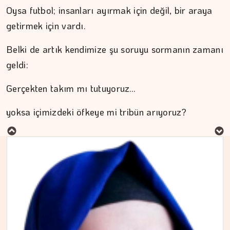
Oysa futbol; insanları ayırmak için değil, bir araya
getirmek için vardı.
Belki de artık kendimize şu soruyu sormanın zamanı
geldi:
Gerçekten takım mı tutuyoruz…
MURAT DOĞAN
yoksa içimizdeki öfkeye mi tribün arıyoruz?
Aç kalan sadece mideniz…