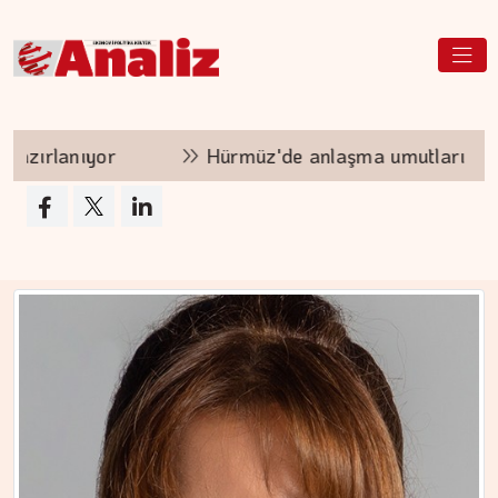
ürmüz'de anlaşma umutları piyasaları rahatlattı
ÇİĞDEM MEN
Yoğunluktan kaçarken yoğunlaştırdığımız…