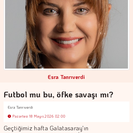
Esra Tanrıverdi
Futbol mu bu, öfke savaşı mı?
MEZİN DEDEYİ
Esra Tanrıverdi
Cebimiz, yalnızca cebimizi…
Pazartesi 18 Mayıs 2026 02:00
Geçtiğimiz hafta Galatasaray'ın