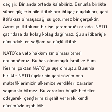
değişir. Bir anda ortada kalabiliriz. Bununla birlikte
süper güçlerin bile ittifaklara ihtiyaç duydukları, yani
ittifaksız olmayacağı su götürmez bir gerçektir.
İPEK KOCAMAN
Avrasya ittifakının bir işe yaramadığı ortada. NATO
çatırdasa da kolay kolay dağılmaz. Şu an itibariyle
Kitap kafenin rafları arasında…
dünyadaki en sağlam ve güçlü ittifak.
NATO’da veto hakkımızın olması temel
dayanağımız. Bu hak olmasaydı İsrail ve Rum
Kesimi çoktan NATO’ya üye olmuştu. Bununla
birlikte NATO üyelerinin yani sözüm ona
müttefiklerimizin ülkemize verdikleri zararlar
saymakla bitmez. Bu zararları büyük bedeller
ödeyerek, gençlerimizi şehit vererek, kendi
gücümüzle aşabildik.