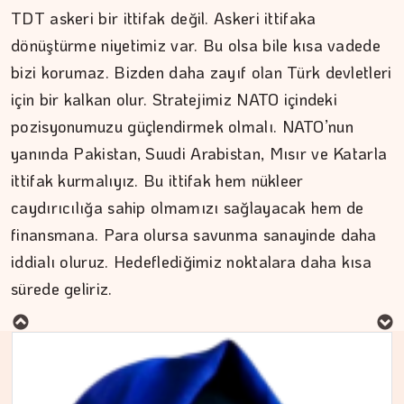
TDT askeri bir ittifak değil. Askeri ittifaka
dönüştürme niyetimiz var. Bu olsa bile kısa vadede
bizi korumaz. Bizden daha zayıf olan Türk devletleri
için bir kalkan olur. Stratejimiz NATO içindeki
pozisyonumuzu güçlendirmek olmalı. NATO’nun
yanında Pakistan, Suudi Arabistan, Mısır ve Katarla
ittifak kurmalıyız. Bu ittifak hem nükleer
caydırıcılığa sahip olmamızı sağlayacak hem de
finansmana. Para olursa savunma sanayinde daha
MURAT DOĞAN
iddialı oluruz. Hedeflediğimiz noktalara daha kısa
sürede geliriz.
Aç kalan sadece mideniz…