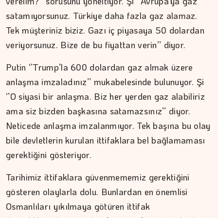
verelim?’’ sorusunu yöneltiyor. Şi ‘’Avrupa’ya gaz
satamıyorsunuz. Türkiye daha fazla gaz alamaz.
194 yıl yaşayacakmışız...…
Tek müşteriniz biziz. Gazı iç piyasaya 50 dolardan
veriyorsunuz. Bize de bu fiyattan verin’’ diyor.
Putin ‘’Trump’la 600 dolardan gaz almak üzere
anlaşma imzaladınız’’ mukabelesinde bulunuyor. Şi
‘’O siyasi bir anlaşma. Biz her yerden gaz alabiliriz
ama siz bizden başkasına satamazsınız’’ diyor.
Neticede anlaşma imzalanmıyor. Tek başına bu olay
bile devletlerin kurulan ittifaklara bel bağlamaması
gerektiğini gösteriyor.
Tarihimiz ittifaklara güvenmememiz gerektiğini
gösteren olaylarla dolu. Bunlardan en önemlisi
Osmanlıları yıkılmaya götüren ittifak