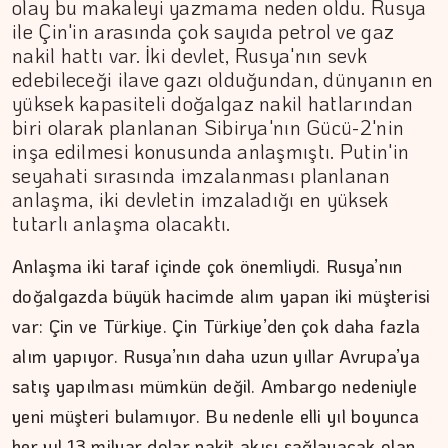
olay bu makaleyi yazmama neden oldu. Rusya
ile Çin'in arasında çok sayıda petrol ve gaz
nakil hattı var. İki devlet, Rusya'nın sevk
edebileceği ilave gazı olduğundan, dünyanın en
yüksek kapasiteli doğalgaz nakil hatlarından
biri olarak planlanan Sibirya'nın Gücü-2'nin
inşa edilmesi konusunda anlaşmıştı. Putin'in
seyahati sırasında imzalanması planlanan
anlaşma, iki devletin imzaladığı en yüksek
tutarlı anlaşma olacaktı.
Anlaşma iki taraf içinde çok önemliydi. Rusya’nın
ÇİĞDEM MEN
doğalgazda büyük hacimde alım yapan iki müşterisi
Yoğunluktan kaçarken yoğunlaştırdığımız…
var: Çin ve Türkiye. Çin Türkiye’den çok daha fazla
alım yapıyor. Rusya’nın daha uzun yıllar Avrupa’ya
satış yapılması mümkün değil. Ambargo nedeniyle
yeni müşteri bulamıyor. Bu nedenle elli yıl boyunca
her yıl 13 milyar dolar nakit akışı sağlayacak olan