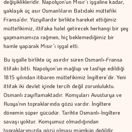
değişiklikleridir. Napolyon’un Mısır’ı işgaline kadar,
yaklaşık üç asır Osmanlıların Batıdaki müttefiki
Fransa’dır. Yüzyıllardır birlikte hareket ettiğimiz
müttefikimiz, ittifaka halel getirecek herhangi bir şey
yapmamamıza rağmen, hiç beklemediğimiz bir
hamle yaparak Mısır’ı işgal etti.
DR. TANER EKİNCİ
Bu işgalle birlikte üç asırdır süren Osmanlı-Fransa
Nefes, agni ve içsel denge
ittifakı bitti. Napolyon’un mağlup ve tasfiye edildiği
1815 yılından itibaren müttefikimiz İngiltere’dir. Yeni
ittifak iki devlet içinde tercih değil zorunluluktu.
Osmanlı zayıflamaktadır. Komşuları Avusturya ve
Rusya’nın topraklarında gözü vardır. İngiltere
dönemin süper gücüdür. Tarihte Osmanlı-İngiltere
savaşı yoktur. Komşumuz olmadığından
topraklarımızda gözü olması mümkün değildir.