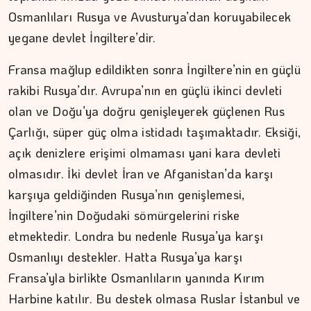
Osmanlıları Rusya ve Avusturya’dan koruyabilecek
yegane devlet İngiltere’dir.
Fransa mağlup edildikten sonra İngiltere’nin en güçlü
rakibi Rusya’dır. Avrupa’nın en güçlü ikinci devleti
olan ve Doğu’ya doğru genişleyerek güçlenen Rus
Çarlığı, süper güç olma istidadı taşımaktadır. Eksiği,
açık denizlere erişimi olmaması yani kara devleti
olmasıdır. İki devlet İran ve Afganistan’da karşı
karşıya geldiğinden Rusya’nın genişlemesi,
İngiltere’nin Doğudaki sömürgelerini riske
etmektedir. Londra bu nedenle Rusya’ya karşı
ŞAFAK GÜVEN
Osmanlıyı destekler. Hatta Rusya’ya karşı
Fransa’yla birlikte Osmanlıların yanında Kırım
Ahlat'tan Nemrut Krateri'ne
Harbine katılır. Bu destek olmasa Ruslar İstanbul ve