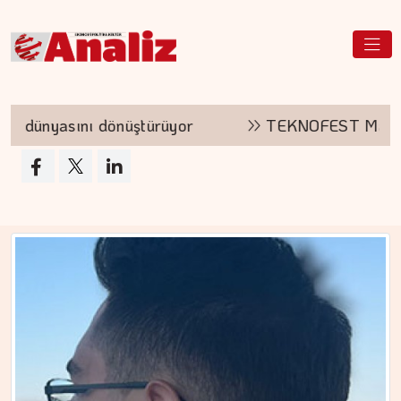
rüyor
TEKNOFEST Mavi Vatan kayıtları açıldı