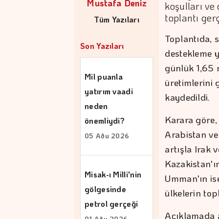
Mustafa Deniz
koşulları v
toplantı gerç
Tüm Yazıları
Toplantıda, s
Son Yazıları
destekleme y
günlük 1,65 
Mil puanla
üretimlerini 
yatırım vaadi
kaydedildi.
neden
Karara göre, 
önemliydi?
Arabistan ve 
05 Aðu 2026
artışla Irak 
Kazakistan'ın
Misak-ı Milli'nin
Umman'ın ise
gölgesinde
ülkelerin top
petrol gerçeği
Açıklamada a
01 Aðu 2026