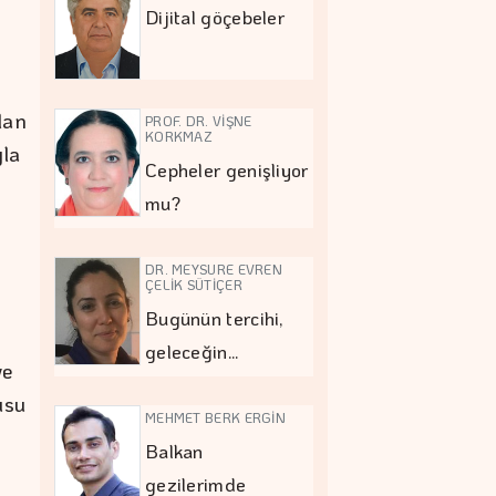
Dijital göçebeler
lan
PROF. DR. VİŞNE
KORKMAZ
yla
Cepheler genişliyor
mu?
DR. MEYSURE EVREN
ÇELİK SÜTİÇER
Bugünün tercihi,
geleceğin…
ve
usu
MEHMET BERK ERGİN
Balkan
gezilerimde