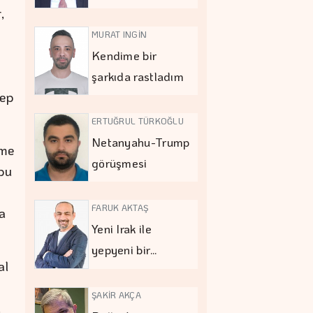
,
MURAT INGİN
Kendime bir
şarkıda rastladım
lep
ERTUĞRUL TÜRKOĞLU
Netanyahu-Trump
tme
görüşmesi
 bu
FARUK AKTAŞ
a
Yeni Irak ile
yepyeni bir…
al
ŞAKİR AKÇA
a