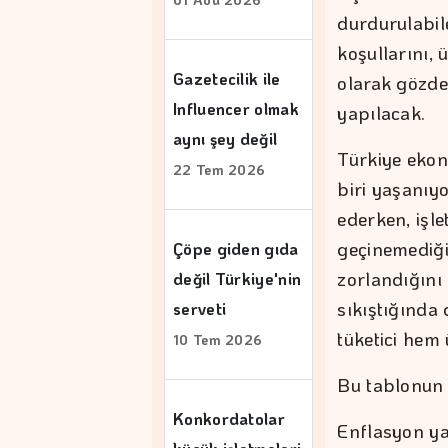
durdurulabile
koşullarını,
Gazetecilik ile
olarak gözde
Influencer olmak
yapılacak.
aynı şey değil
Türkiye ekono
22 Tem 2026
biri yaşanıyo
ederken, işl
geçinemediği
Çöpe giden gıda
zorlandığını
değil Türkiye'nin
sıkıştığında
serveti
tüketici hem 
10 Tem 2026
Bu tablonun 
Konkordatolar
Enflasyon ya