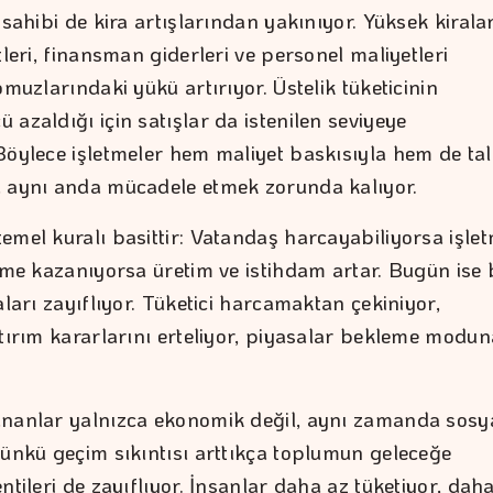
 sahibi de kira artışlarından yakınıyor. Yüksek kiralar
tleri, finansman giderleri ve personel maliyetleri
omuzlarındaki yükü artırıyor. Üstelik tüketicinin
azaldığı için satışlar da istenilen seviyeye
Böylece işletmeler hem maliyet baskısıyla hem de ta
 aynı anda mücadele etmek zorunda kalıyor.
emel kuralı basittir: Vatandaş harcayabiliyorsa işle
etme kazanıyorsa üretim ve istihdam artar. Bugün ise
aları zayıflıyor. Tüketici harcamaktan çekiniyor,
atırım kararlarını erteliyor, piyasalar bekleme modun
nanlar yalnızca ekonomik değil, aynı zamanda sosy
Çünkü geçim sıkıntısı arttıkça toplumun geleceğe
ntileri de zayıflıyor. İnsanlar daha az tüketiyor, dah