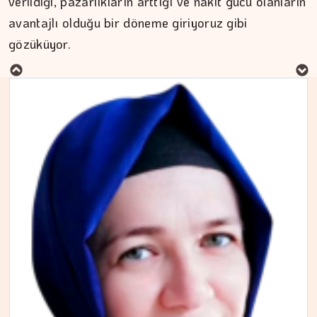
verildiği, pazarlıkların arttığı ve nakit gücü olanların
MURAT DOĞAN
avantajlı olduğu bir döneme giriyoruz gibi
gözüküyor.
Aç kalan sadece mideniz…