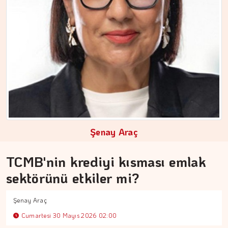
Şenay Araç
TCMB'nin krediyi kısması emlak
sektörünü etkiler mi?
DR. TANER EKİNCİ
Şenay Araç
Nefes, agni ve içsel denge
Cumartesi 30 Mayıs 2026 02:00