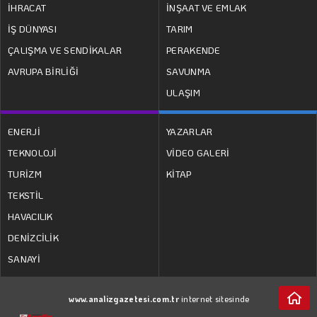
İHRACAT
İNŞAAT VE EMLAK
İŞ DÜNYASI
TARIM
ÇALIŞMA VE SENDİKALAR
PERAKENDE
AVRUPA BİRLİĞİ
SAVUNMA
ULAŞIM
MEHMET UTKU ŞENTÜRK
ENERJİ
YAZARLAR
TEKNOLOJİ
VİDEO GALERİ
Eğitimde asıl tartışma…
TURİZM
KİTAP
TEKSTİL
HAVACILIK
DENİZCİLİK
SANAYİ
www.analizgazetesi.com.tr
internet sitesinde