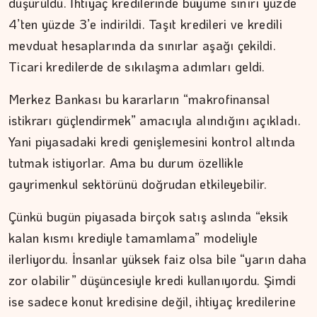
düşürüldü. İhtiyaç kredilerinde büyüme sınırı yüzde
4’ten yüzde 3’e indirildi. Taşıt kredileri ve kredili
mevduat hesaplarında da sınırlar aşağı çekildi.
Ticari kredilerde de sıkılaşma adımları geldi.
ŞAFAK GÜVEN
Merkez Bankası bu kararların “makrofinansal
Ahlat'tan Nemrut Krateri'ne
istikrarı güçlendirmek” amacıyla alındığını açıkladı.
Yani piyasadaki kredi genişlemesini kontrol altında
tutmak istiyorlar. Ama bu durum özellikle
gayrimenkul sektörünü doğrudan etkileyebilir.
Çünkü bugün piyasada birçok satış aslında “eksik
kalan kısmı krediyle tamamlama” modeliyle
ilerliyordu. İnsanlar yüksek faiz olsa bile “yarın daha
zor olabilir” düşüncesiyle kredi kullanıyordu. Şimdi
ise sadece konut kredisine değil, ihtiyaç kredilerine