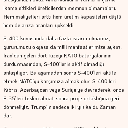
ikame ettikleri üreticilerden memnun olmamaları.
Hem maliyetleri arttı hem üretim kapasiteleri düştü
hem de arıza oranları yükseldi.
S-400 konusunda daha fazla ısrarcı olmamız,
ŞAFAK GÜVEN
gururumuzu okşasa da milli menfaatlerimize aykırı.
İran’dan gelen dört füzeyi NATO bataryalarının
Ahlat'tan Nemrut Krateri'ne
durdurmasından, S-400’lerin aktif olmadığı
anlaşılıyor. Bu aşamadan sonra S-400’leri aktife
etmek NATO’yu karşımıza almak olur. S-400’leri
Kıbrıs, Azerbaycan veya Suriye’ye devrederek, önce
F-35’leri teslim almalı sonra proje ortaklığına geri
dönmeliyiz. Trump’ın sadece iki yılı kaldı. Zaman
dar.