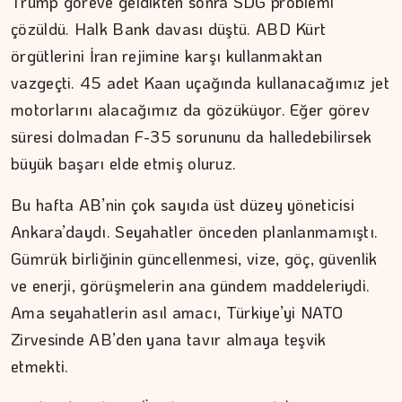
Trump göreve geldikten sonra SDG problemi
çözüldü. Halk Bank davası düştü. ABD Kürt
örgütlerini İran rejimine karşı kullanmaktan
vazgeçti. 45 adet Kaan uçağında kullanacağımız jet
motorlarını alacağımız da gözüküyor. Eğer görev
süresi dolmadan F-35 sorununu da halledebilirsek
büyük başarı elde etmiş oluruz.
Bu hafta AB’nin çok sayıda üst düzey yöneticisi
Ankara’daydı. Seyahatler önceden planlanmamıştı.
Gümrük birliğinin güncellenmesi, vize, göç, güvenlik
ve enerji, görüşmelerin ana gündem maddeleriydi.
İPEK KOCAMAN
Ama seyahatlerin asıl amacı, Türkiye’yi NATO
Zirvesinde AB’den yana tavır almaya teşvik
Kitap kafenin rafları arasında…
etmekti.