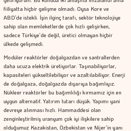
getiriyorum. Bu konuda iki anlaşma imzalandı ama
fiiliyatta hiçbir gelişme olmadı. Oysa Kore ve
ÇİĞDEM MEN
ABD’de istekli. İşin ilginç tarafı, sektör teknolojiye
sahip olan memleketlerde çok hızlı gelişirken,
Yoğunluktan kaçarken yoğunlaştırdığımız…
sadece Türkiye’de değil, üretici olmayan hiçbir
ülkede gelişmedi.
Modüler reaktörler doğalgazdan ve santrallerden
daha ucuza elektrik üretiyorlar. Taşınabiliyorlar,
kapasiteleri yükseltilebiliyor ve azaltılabiliyor. Enerji
de doğalgaza, doğalgazda dışarıya bağımlıyız.
Nükleer reaktörler bu bağımlılığı kırmamız için en
uygun alternatif. Yatırım tutarı düşük. Yapımı yani
devreye alınması hızlı. Hammaddesi olan
zenginleştirilmiş uranyum çok iyi ilişkilere sahip
olduğumuz Kazakistan, Özbekistan ve Nijer’in yanı