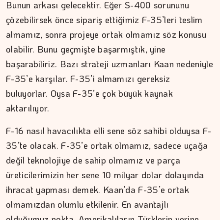
Bunun arkası gelecektir. Eğer S-400 sorununu
Nefes, agni ve içsel denge
çözebilirsek önce sipariş ettiğimiz F-35’leri teslim
almamız, sonra projeye ortak olmamız söz konusu
olabilir. Bunu geçmişte başarmıştık, yine
başarabiliriz. Bazı strateji uzmanları Kaan nedeniyle
F-35’e karşılar. F-35’i almamızı gereksiz
buluyorlar. Oysa F-35’e çok büyük kaynak
aktarılıyor.
F-16 nasıl havacılıkta elli sene söz sahibi olduysa F-
35’te olacak. F-35’e ortak olmamız, sadece uçağa
değil teknolojiye de sahip olmamız ve parça
üreticilerimizin her sene 10 milyar dolar dolayında
ihracat yapması demek. Kaan’da F-35’e ortak
olmamızdan olumlu etkilenir. En avantajlı
olduğumuz nokta, Amerikalıların Türklerin yerine