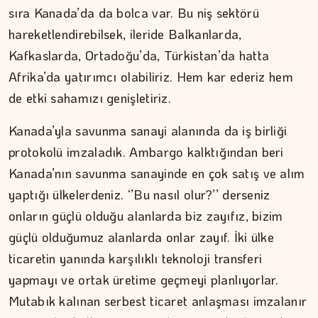
sıra Kanada’da da bolca var. Bu niş sektörü
hareketlendirebilsek, ileride Balkanlarda,
Kafkaslarda, Ortadoğu’da, Türkistan’da hatta
Afrika’da yatırımcı olabiliriz. Hem kar ederiz hem
de etki sahamızı genişletiriz.
Kanada’yla savunma sanayi alanında da iş birliği
protokolü imzaladık. Ambargo kalktığından beri
MEZİN DEDEYİ
Kanada’nın savunma sanayinde en çok satış ve alım
yaptığı ülkelerdeniz. ‘’Bu nasıl olur?’’ derseniz
194 yıl yaşayacakmışız...…
onların güçlü olduğu alanlarda biz zayıfız, bizim
güçlü olduğumuz alanlarda onlar zayıf. İki ülke
ticaretin yanında karşılıklı teknoloji transferi
yapmayı ve ortak üretime geçmeyi planlıyorlar.
Mutabık kalınan serbest ticaret anlaşması imzalanır