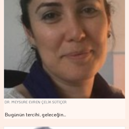
DR. MEYSURE EVREN ÇELİK SÜTİÇER
Bugünün tercihi, geleceğin…