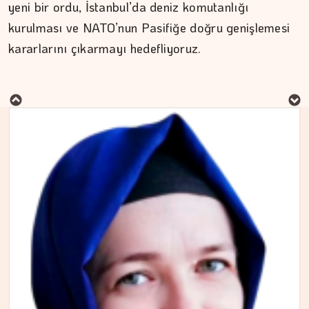
yeni bir ordu, İstanbul’da deniz komutanlığı
kurulması ve NATO’nun Pasifiğe doğru genişlemesi
kararlarını çıkarmayı hedefliyoruz.
MURAT DOĞAN
Aç kalan sadece mideniz…