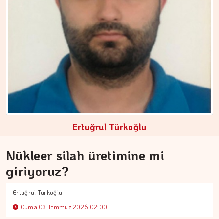
Ertuğrul Türkoğlu
Nükleer silah üretimine mi
ERDEM İLBEYİ
giriyoruz?
Çıkış kapısında kuyruk…
Ertuğrul Türkoğlu
Cuma 03 Temmuz 2026 02:00