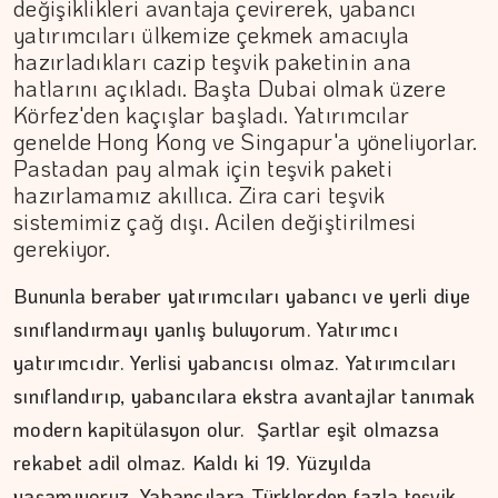
değişiklikleri avantaja çevirerek, yabancı
yatırımcıları ülkemize çekmek amacıyla
hazırladıkları cazip teşvik paketinin ana
hatlarını açıkladı. Başta Dubai olmak üzere
Körfez'den kaçışlar başladı. Yatırımcılar
genelde Hong Kong ve Singapur'a yöneliyorlar.
Pastadan pay almak için teşvik paketi
hazırlamamız akıllıca. Zira cari teşvik
sistemimiz çağ dışı. Acilen değiştirilmesi
gerekiyor.
Bununla beraber yatırımcıları yabancı ve yerli diye
ÇİĞDEM MEN
sınıflandırmayı yanlış buluyorum. Yatırımcı
Yoğunluktan kaçarken yoğunlaştırdığımız…
yatırımcıdır. Yerlisi yabancısı olmaz. Yatırımcıları
sınıflandırıp, yabancılara ekstra avantajlar tanımak
modern kapitülasyon olur. Şartlar eşit olmazsa
rekabet adil olmaz. Kaldı ki 19. Yüzyılda
yaşamıyoruz. Yabancılara Türklerden fazla teşvik