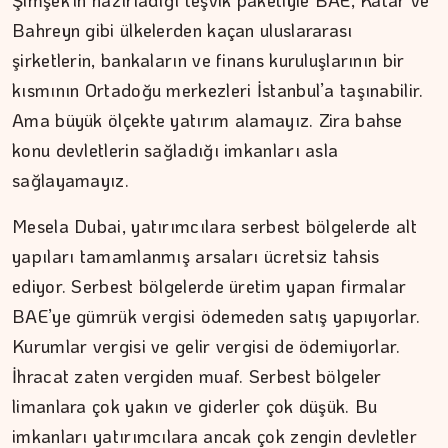
Şimşek’in hazırladığı teşvik paketiyle BAE, Katar ve
Bahreyn gibi ülkelerden kaçan uluslararası
şirketlerin, bankaların ve finans kuruluşlarının bir
kısmının Ortadoğu merkezleri İstanbul’a taşınabilir.
İPEK KOCAMAN
Ama büyük ölçekte yatırım alamayız. Zira bahse
konu devletlerin sağladığı imkanları asla
Kitap kafenin rafları arasında…
sağlayamayız.
Mesela Dubai, yatırımcılara serbest bölgelerde alt
yapıları tamamlanmış arsaları ücretsiz tahsis
ediyor. Serbest bölgelerde üretim yapan firmalar
BAE’ye gümrük vergisi ödemeden satış yapıyorlar.
Kurumlar vergisi ve gelir vergisi de ödemiyorlar.
İhracat zaten vergiden muaf. Serbest bölgeler
limanlara çok yakın ve giderler çok düşük. Bu
imkanları yatırımcılara ancak çok zengin devletler