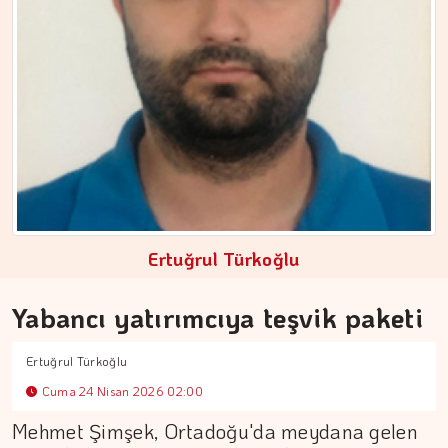
ERDEM İLBEYİ
Çıkış kapısında kuyruk…
Ertuğrul Türkoğlu
Yabancı yatırımcıya teşvik paketi
Ertuğrul Türkoğlu
Cuma 24 Nisan 2026 02:00
Mehmet Şimşek, Ortadoğu'da meydana gelen