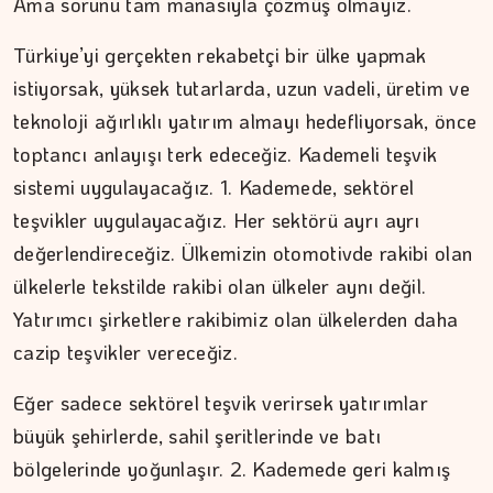
Ama sorunu tam manasıyla çözmüş olmayız.
Türkiye’yi gerçekten rekabetçi bir ülke yapmak
istiyorsak, yüksek tutarlarda, uzun vadeli, üretim ve
teknoloji ağırlıklı yatırım almayı hedefliyorsak, önce
toptancı anlayışı terk edeceğiz. Kademeli teşvik
sistemi uygulayacağız. 1. Kademede, sektörel
DR. TANER EKİNCİ
teşvikler uygulayacağız. Her sektörü ayrı ayrı
değerlendireceğiz. Ülkemizin otomotivde rakibi olan
Nefes, agni ve içsel denge
ülkelerle tekstilde rakibi olan ülkeler aynı değil.
Yatırımcı şirketlere rakibimiz olan ülkelerden daha
cazip teşvikler vereceğiz.
Eğer sadece sektörel teşvik verirsek yatırımlar
büyük şehirlerde, sahil şeritlerinde ve batı
bölgelerinde yoğunlaşır. 2. Kademede geri kalmış