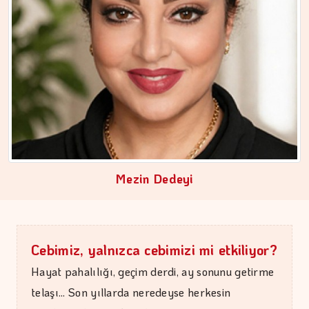
ÇİĞDEM MEN
Yoğunluktan kaçarken yoğunlaştırdığımız…
Mezin Dedeyi
Cebimiz, yalnızca cebimizi mi etkiliyor?
Hayat pahalılığı, geçim derdi, ay sonunu getirme
telaşı... Son yıllarda neredeyse herkesin