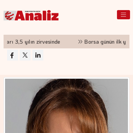
ÇİĞDEM MEN
Yoğunluktan kaçarken yoğunlaştırdığımız…
nde
Borsa günün ilk yarısında değer kaybetti