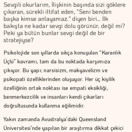
Sevgili okurlarım, İlişkinin başında sizi göklere
çıkaran, sürekli iltifat eden, "Seni benden
başka kimse anlayamaz." diyen biri… İlk
bakışta ne kadar sevgi dolu görünür, değil mi?
Peki ya bütün bunlar sevgi değil de bir
stratejiyse?
Psikolojide son yıllarda sıkça konuşulan “Karanlık
Üçlü” kavramı, tam da bu noktada karşımıza
çıkıyor. Bu yapı; narsisizm, makyavelizm ve
psikopati özelliklerinden oluşuyor. Her üç kişilik
özelliğinin ortak noktası ise empati eksikliği,
benmerkezcilik ve insanları kendi çıkarları
doğrultusunda kullanma eğilimidir.
DR. TANER EKİNCİ
Yakın zamanda Avustralya’daki Queensland
Kadim tıptan günümüze…
Üniversitesi’nde yapılan bir araştırma dikkat çekici