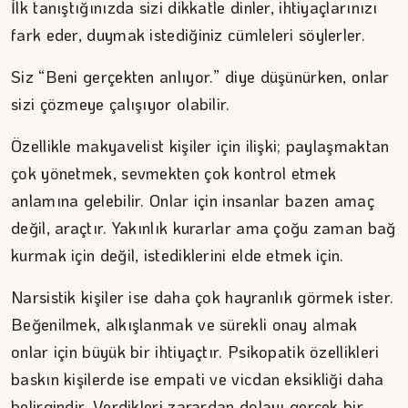
İlk tanıştığınızda sizi dikkatle dinler, ihtiyaçlarınızı
fark eder, duymak istediğiniz cümleleri söylerler.
Siz “Beni gerçekten anlıyor.” diye düşünürken, onlar
sizi çözmeye çalışıyor olabilir.
ŞAFAK GÜVEN
Şehzadeler şehri Manisa
Özellikle makyavelist kişiler için ilişki; paylaşmaktan
çok yönetmek, sevmekten çok kontrol etmek
anlamına gelebilir. Onlar için insanlar bazen amaç
değil, araçtır. Yakınlık kurarlar ama çoğu zaman bağ
kurmak için değil, istediklerini elde etmek için.
Narsistik kişiler ise daha çok hayranlık görmek ister.
Beğenilmek, alkışlanmak ve sürekli onay almak
onlar için büyük bir ihtiyaçtır. Psikopatik özellikleri
baskın kişilerde ise empati ve vicdan eksikliği daha
belirgindir. Verdikleri zarardan dolayı gerçek bir