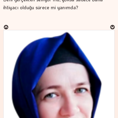
ihtiyacı olduğu sürece mi yanımda?
MURAT DOĞAN
Aç kalan sadece mideniz…