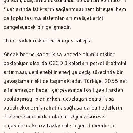
yandan, ulaştırma sektöründe de benzin ve motorin
fiyatlarında istikrarın sağlanması hem bireysel hem
de toplu taşıma sistemlerinin maliyetlerini
dengeleyecek bir gelişmedir.
Uzun vadeli riskler ve enerji stratejisi
Ancak her ne kadar kısa vadede olumlu etkiler
bekleniyor olsa da OECD ülkelerinin petrol üretimini
artırması, yenilenebilir enerjiye geçiş sürecinde bir
yavaşlama riski de taşımaktadır. Türkiye, 2053 net
sıfır emisyon hedefi çerçevesinde fosil yakıtlardan
İPEK KOCAMAN
uzaklaşmayı planlarken, ucuzlayan petrol kısa
Kitap kafenin rafları arasında…
vadeli ekonomik rahatlık sağlasa da bu hedeflerin
ötelenmesine neden olabilir. Ayrıca küresel
piyasalardaki arz fazlası, ilerleyen dönemlerde