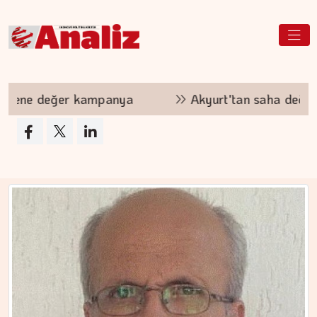
a
Akyurt'tan saha değişikliği
Sivas RE