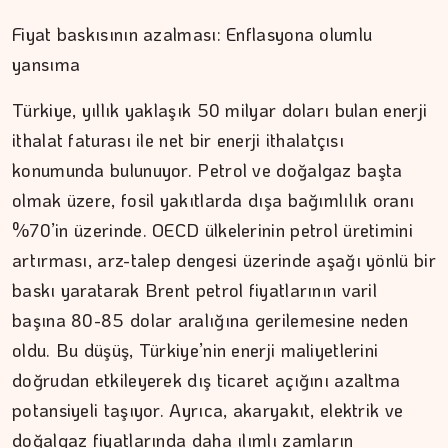
Fiyat baskısının azalması: Enflasyona olumlu
yansıma
Türkiye, yıllık yaklaşık 50 milyar doları bulan enerji
ithalat faturası ile net bir enerji ithalatçısı
konumunda bulunuyor. Petrol ve doğalgaz başta
olmak üzere, fosil yakıtlarda dışa bağımlılık oranı
%70’in üzerinde. OECD ülkelerinin petrol üretimini
artırması, arz-talep dengesi üzerinde aşağı yönlü bir
baskı yaratarak Brent petrol fiyatlarının varil
başına 80-85 dolar aralığına gerilemesine neden
oldu. Bu düşüş, Türkiye’nin enerji maliyetlerini
doğrudan etkileyerek dış ticaret açığını azaltma
DR. TANER EKİNCİ
potansiyeli taşıyor. Ayrıca, akaryakıt, elektrik ve
Nefes, agni ve içsel denge
doğalgaz fiyatlarında daha ılımlı zamların