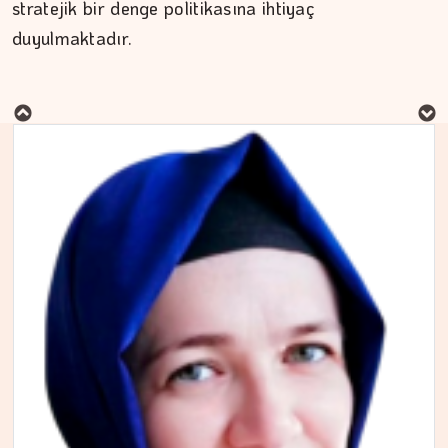
stratejik bir denge politikasına ihtiyaç
duyulmaktadır.
MURAT DOĞAN
Aç kalan sadece mideniz…