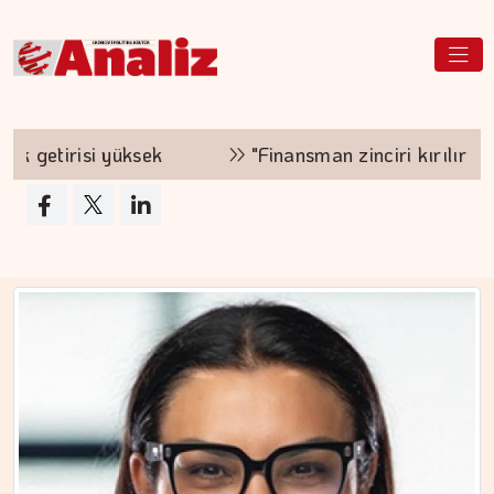
Çıkış kapısında kuyruk…
k
"Finansman zinciri kırılırsa üretim zinciri de 