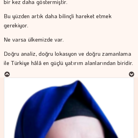
bir kez daha göstermiştir.
Bu yüzden artık daha bilinçli hareket etmek
gerekiyor.
Ne varsa ülkemizde var.
MURAT DOĞAN
Doğru analiz, doğru lokasyon ve doğru zamanlama
ile Türkiye hâlâ en güçlü yatırım alanlarından biridir.
Aç kalan sadece mideniz…