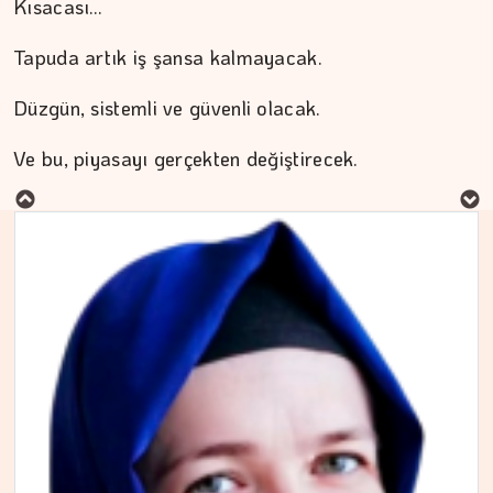
Kısacası…
Tapuda artık iş şansa kalmayacak.
Düzgün, sistemli ve güvenli olacak.
MURAT DOĞAN
Ve bu, piyasayı gerçekten değiştirecek.
Aç kalan sadece mideniz…