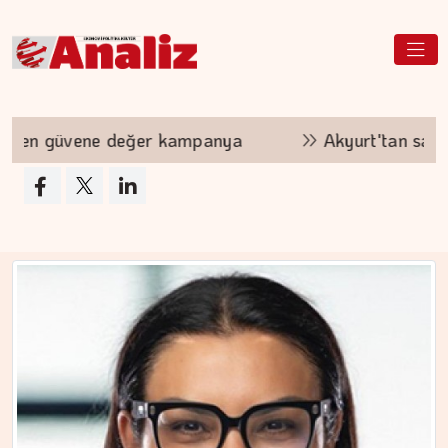
ampanya
Akyurt'tan saha değişikliği
Si