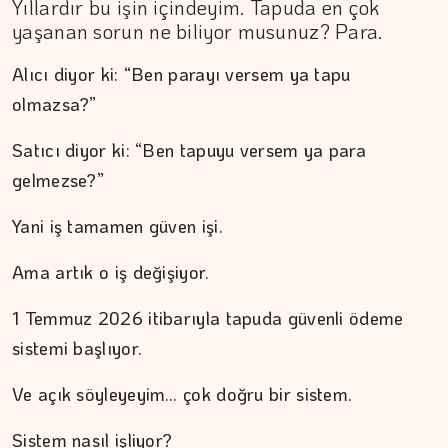
Yıllardır bu işin içindeyim. Tapuda en çok
yaşanan sorun ne biliyor musunuz? Para.
Alıcı diyor ki: “Ben parayı versem ya tapu
olmazsa?”
Satıcı diyor ki: “Ben tapuyu versem ya para
gelmezse?”
Yani iş tamamen güven işi.
Ama artık o iş değişiyor.
MEZİN DEDEYİ
Cebimiz, yalnızca cebimizi…
1 Temmuz 2026 itibarıyla tapuda güvenli ödeme
sistemi başlıyor.
Ve açık söyleyeyim… çok doğru bir sistem.
Sistem nasıl işliyor?