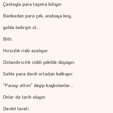
Çantayla para taşıma bitiyor.
Bankadan para çek, arabaya koy,
yolda tedirgin ol…
Bitti.
ŞAFAK GÜVEN
Hırsızlık riski azalıyor.
Ahlat'tan Nemrut Krateri'ne
Dolandırıcılık ciddi şekilde düşüyor.
Sahte para derdi ortadan kalkıyor.
“Parayı attım” deyip kaybolanlar…
Onlar da tarih oluyor.
Devlet tarafı