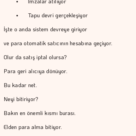
	•	İmzalar atılıyor
DR. TANER EKİNCİ
	•	Tapu devri gerçekleşiyor
Nefes, agni ve içsel denge
İşte o anda sistem devreye giriyor
ve para otomatik satıcının hesabına geçiyor.
Olur da satış iptal olursa?
Para geri alıcıya dönüyor.
Bu kadar net.
Neyi bitiriyor?
Bakın en önemli kısmı burası.
Elden para alma bitiyor.