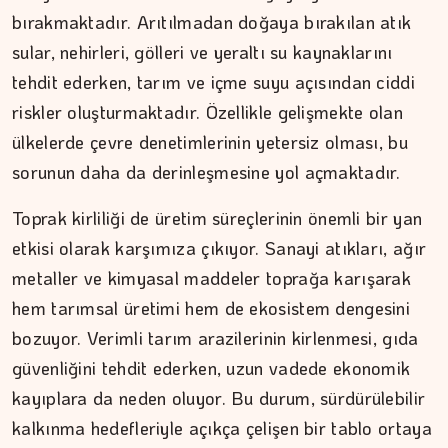
bırakmaktadır. Arıtılmadan doğaya bırakılan atık
sular, nehirleri, gölleri ve yeraltı su kaynaklarını
DR. TANER EKİNCİ
tehdit ederken, tarım ve içme suyu açısından ciddi
Nefes, agni ve içsel denge
riskler oluşturmaktadır. Özellikle gelişmekte olan
ülkelerde çevre denetimlerinin yetersiz olması, bu
sorunun daha da derinleşmesine yol açmaktadır.
Toprak kirliliği de üretim süreçlerinin önemli bir yan
etkisi olarak karşımıza çıkıyor. Sanayi atıkları, ağır
metaller ve kimyasal maddeler toprağa karışarak
hem tarımsal üretimi hem de ekosistem dengesini
bozuyor. Verimli tarım arazilerinin kirlenmesi, gıda
güvenliğini tehdit ederken, uzun vadede ekonomik
kayıplara da neden oluyor. Bu durum, sürdürülebilir
kalkınma hedefleriyle açıkça çelişen bir tablo ortaya