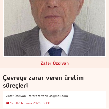
ÇİĞDEM MEN
Yoğunluktan kaçarken yoğunlaştırdığımız…
Zafer Özcivan
Çevreye zarar veren üretim
süreçleri
Zafer Özcivan
-
zaferozcivan59@gmail.com
Salı 07 Temmuz 2026 02:00