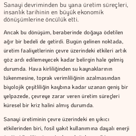
Sanayi devriminden bu yana üretim süreçleri,
insanlık tarihinin en büyük ekonomik
dönüşümlerine öncülük etti.
Ancak bu dönüşüm, beraberinde doğaya ödetilen
ağır bir bedeli de getirdi. Bugün gelinen noktada,
üretim faaliyetlerinin çevre üzerindeki etkileri artık
göz ardı edilemeyecek kadar belirgin hale gelmiş
durumda. Hava kirliliğinden su kaynaklarının
tükenmesine, toprak verimliliğinin azalmasından
biyolojik çeşitliliğin kaybına kadar uzanan geniş bir
yelpazede, çevreye zarar veren üretim süreçleri
MEZİN DEDEYİ
küresel bir kriz halini almış durumda.
194 yıl yaşayacakmışız...…
Sanayi üretiminin çevre üzerindeki en yıkıcı
etkilerinden biri, fosil yakıt kullanımına dayalı enerji